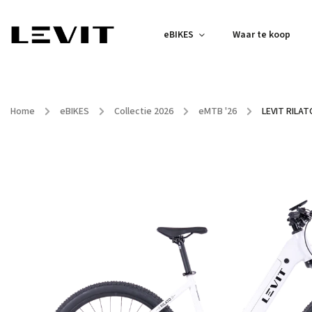
eBIKES
Waar te koop
Home
/
eBIKES
/
Collectie 2026
/
eMTB '26
/
LEVIT RILAT