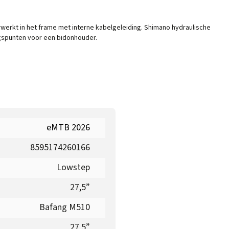
werkt in het frame met interne kabelgeleiding. Shimano hydraulische
gspunten voor een bidonhouder.
eMTB 2026
8595174260166
Lowstep
27,5”
Bafang M510
27,5”