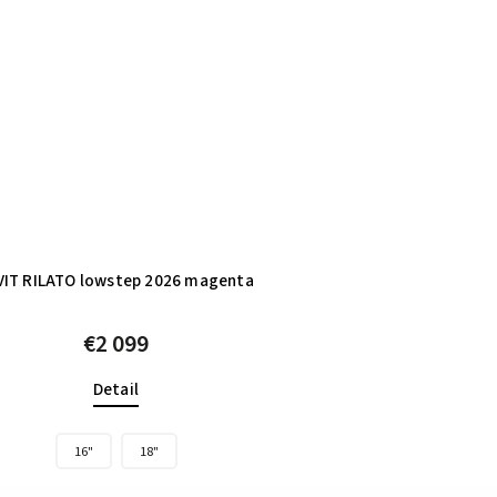
VIT RILATO lowstep 2026 magenta
€2 099
Detail
16"
18"