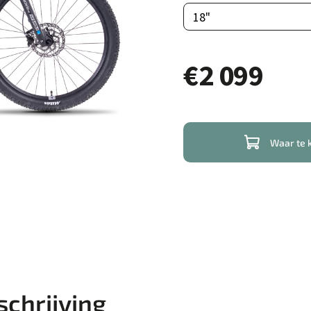
€2 099
Waar te 
chrijving