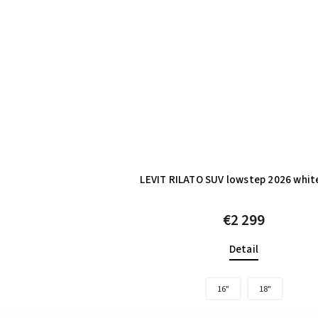
LEVIT RILATO SUV lowstep 2026 white
€2 299
Detail
16"
18"