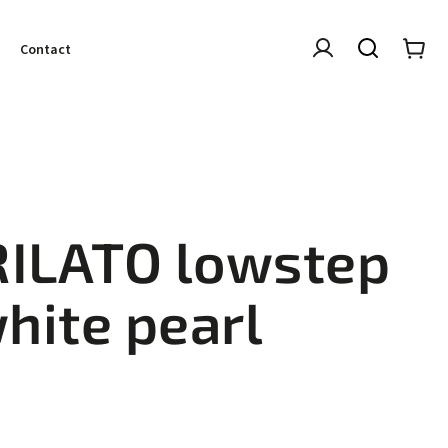
Contact
RILATO lowstep
hite pearl