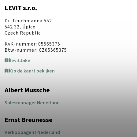
LEVIT s.r.o.
Dr. Teuchmanna 552
542 32, Úpice
Czech Republic
KvK-nummer: 05565375
Btw-nummer: CZ05565375
levit.bike
Op de kaart bekijken
Albert Mussche
Salesmanager Nederland
Ernst Breunesse
Verkoopagent Nederland