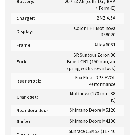
Battery
:
20 / 23 Ah (cells LG / BAK
/ Terra-E)
BMZ 4,5A
Charger
:
Color TFT Motinova
Display
:
DS8020
Alloy 6061
Frame
:
SR Suntour Zeron 36
Fork
:
Boost CR2 (150 mm, air
spring with crown lock)
Fox Float DPS EVOL
Rear shock
:
Performance
Motinova (170 mm, 38
Crank set
:
t.)
Shimano Deore M5120
Rear derailleur
:
Shimano Deore M4100
Shifter
:
Sunrace CSMS2 (11 - 46
Cassette
: