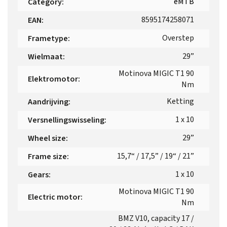
eMTB
Category
:
8595174258071
EAN
:
Overstep
Frametype
:
29”
Wielmaat
:
Motinova MIGIC T1 90
Elektromotor
:
Nm
Ketting
Aandrijving
:
1 x 10
Versnellingswisseling
:
29”
Wheel size
:
15,7“ / 17,5” / 19“ / 21”
Frame size
:
1 x 10
Gears
:
Motinova MIGIC T1 90
Electric motor
:
Nm
BMZ V10, capacity 17 /