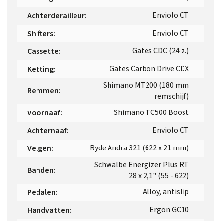
Enviolo CT
Achterderailleur
:
Enviolo CT
Shifters
:
Gates CDC (24 z.)
Cassette
:
Gates Carbon Drive CDX
Ketting
:
Shimano MT200 (180 mm
Remmen
:
remschijf)
Shimano TC500 Boost
Voornaaf
:
Enviolo CT
Achternaaf
:
Ryde Andra 321 (622 x 21 mm)
Velgen
:
Schwalbe Energizer Plus RT
Banden
:
28 x 2,1" (55 - 622)
Alloy, antislip
Pedalen
:
Ergon GC10
Handvatten
: