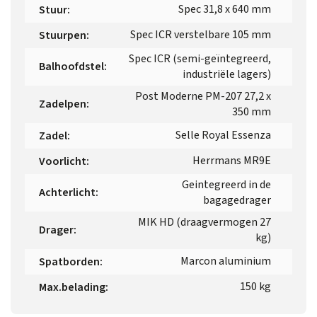
Spec 31,8 x 640 mm
Stuur
:
Spec ICR verstelbare 105 mm
Stuurpen
:
Spec ICR (semi-geïntegreerd,
Balhoofdstel
:
industriële lagers)
Post Moderne PM-207 27,2 x
Zadelpen
:
350 mm
Selle Royal Essenza
Zadel
:
Herrmans MR9E
Voorlicht
:
Geintegreerd in de
Achterlicht
:
bagagedrager
MIK HD (draagvermogen 27
Drager
:
kg)
Marcon aluminium
Spatborden
:
150 kg
Max.belading
: