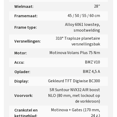
28"
Wielmaat
:
45 / 50 / 55 / 60 cm
Framemaat
:
Alloy 6061 lowstep,
Frame type
:
smootwelding
310° Traploze planetaire
Versnellingen
:
versnellingsbak
Motinova Volans Plus 75 Nm
Motor
:
BMZ V10
Accu
:
BMZ 4,5 A
Oplader
:
Gekleurd TFT Digiwise BC300
Display
:
SR Suntour NVX32 AIR boost
Voorvork
:
NLO (80 mm, met lockout op
de vorkkroon)
Motinova + Gates (170 mm,
Crankstel en
24 z.)
kettingblad
: